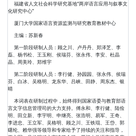
福建省人文社会科学研究基地“两岸语言应用与叙事文
化研究中心”
厦门大学国家语言资源监测与研究教育教材中心
主编：苏新春
第一阶段研制人员：顾之川、卢丹丹、郑泽芝、李
磊、杨书松、王玉刚、侯瑞芬、张永伟、李安、杜晶
晶、周美玲、郑维宇
第二阶段研制人员：李行健、孙园园、张永伟、侯瑞
芬、白冰、吴格明、龙东华、吕峡、田静、周东杰、银
晴
本词表在研制过程中，始终得到国家语委与教育部语
言文字信息管理司的大力支持。傅永和、李行健、陆俭
明、田立新、李宇明、申继亮、张浩明、易军、王奇、
李进忠、王立军、吴格明、顾之川、王铁琨、王岱、郭
曙纶、赖华强等领导和专家给予了持续的关注和指导，