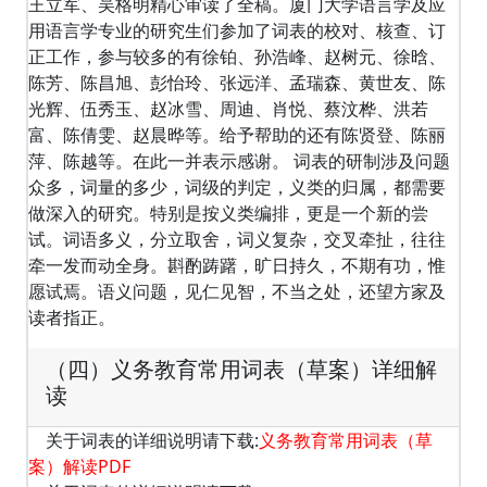
王立军、吴格明精心审读了全稿。厦门大学语言学及应
用语言学专业的研究生们参加了词表的校对、核查、订
正工作，参与较多的有徐铂、孙浩峰、赵树元、徐晗、
陈芳、陈昌旭、彭怡玲、张远洋、孟瑞森、黄世友、陈
光辉、伍秀玉、赵冰雪、周迪、肖悦、蔡汶桦、洪若
富、陈倩雯、赵晨晔等。给予帮助的还有陈贤登、陈丽
萍、陈越等。在此一并表示感谢。 词表的研制涉及问题
众多，词量的多少，词级的判定，义类的归属，都需要
做深入的研究。特别是按义类编排，更是一个新的尝
试。词语多义，分立取舍，词义复杂，交叉牵扯，往往
牵一发而动全身。斟酌踌躇，旷日持久，不期有功，惟
愿试焉。语义问题，见仁见智，不当之处，还望方家及
读者指正。
（四）义务教育常用词表（草案）详细解
读
关于词表的详细说明请下载:
义务教育常用词表（草
案）解读PDF