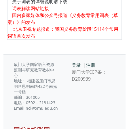
关于词表的详细说明请下载:
词表解读网站链接
国内多家媒体和公众号报道《义务教育常用词表（草
案）》的发布
北京卫视专题报道：我国义务教育阶段15114个常用
词语首次发布
厦门大学国家语言资源
登录
||
注册
监测与研究教育教材中
厦门大学ICP备：
心
D200939
地址： 福建省厦门市思
明区思明南路422号南光
一号楼
邮编：361005
电话：0592－2181423
Email:ncl@xmu.edu.cn